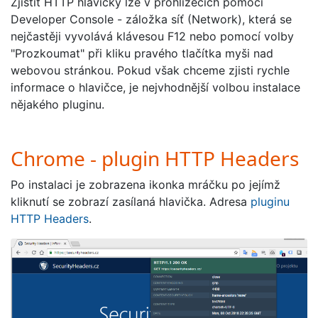
Zjistit HTTP hlavičky lze v prohlížečích pomocí
Developer Console - záložka síť (Network), která se
nejčastěji vyvolává klávesou F12 nebo pomocí volby
"Prozkoumat" při kliku pravého tlačítka myši nad
webovou stránkou. Pokud však chceme zjisti rychle
informace o hlavičce, je nejvhodnější volbou instalace
nějakého pluginu.
Chrome - plugin HTTP Headers
Po instalaci je zobrazena ikonka mráčku po jejímž
kliknutí se zobrazí zasílaná hlavička. Adresa
pluginu
HTTP Headers
.