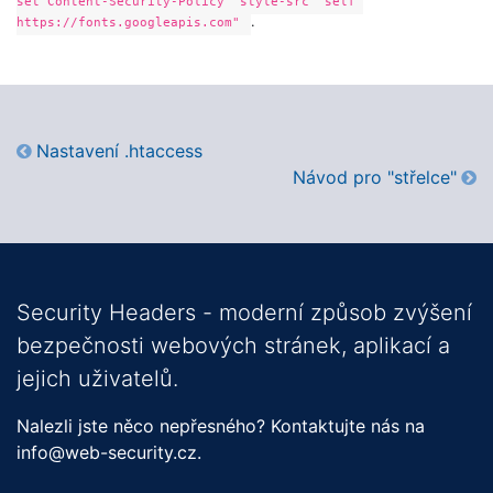
set Content-Security-Policy "style-src 'self'
.
https://fonts.googleapis.com"
Nastavení .htaccess
Návod pro "střelce"
Security Headers - moderní způsob zvýšení
bezpečnosti webových stránek, aplikací a
jejich uživatelů.
Nalezli jste něco nepřesného? Kontaktujte nás na
info@web-security.cz.